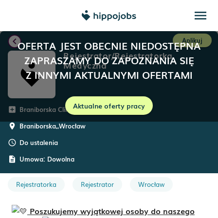
menu
chevron_left
Aplikuj
OFERTA JEST OBECNIE NIEDOSTĘPNA
Rejestrator/Rejestratorka
ZAPRASZAMY DO ZAPOZNANIA SIĘ
Medyczna
Z INNYMI AKTUALNYMI OFERTAMI
Aktualne oferty pracy
Braniborska Clinic
add_box
Braniborska,
,
Wrocław
room
Do ustalenia
schedule
Umowa:
Dowolna
description
Rejestratorka
Rejestrator
Wrocław
Poszukujemy wyjątkowej osoby do naszego