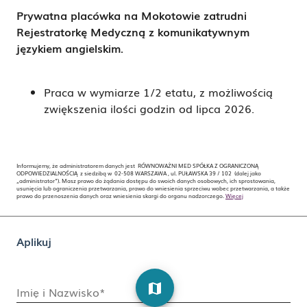
Prywatna placówka na Mokotowie
zatrudni
Rejestratorkę Medyczną z komunikatywnym
językiem angielskim.
Praca w wymiarze 1/2 etatu, z możliwością
zwiększenia ilości godzin od lipca 2026.
Informujemy, że administratorem danych jest RÓWNOWAŻNI MED SPÓŁKA Z OGRANICZONĄ
ODPOWIEDZIALNOŚCIĄ z siedzibą w 02-508 WARSZAWA , ul. PUŁAWSKA 39 / 102 (dalej jako
„administrator”). Masz prawo do żądania dostępu do swoich danych osobowych, ich sprostowania,
usunięcia lub ograniczenia przetwarzania, prawo do wniesienia sprzeciwu wobec przetwarzania, a także
prawo do przenoszenia danych oraz wniesienia skargi do organu nadzorczego.
Więcej
Aplikuj
map
Imię i Nazwisko*