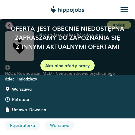
menu
chevron_left
Aplikuj
OFERTA JEST OBECNIE NIEDOSTĘPNA
Rejestratorka Medyczna
ZAPRASZAMY DO ZAPOZNANIA SIĘ
Z INNYMI AKTUALNYMI OFERTAMI
Aktualne oferty pracy
add_box
NZOZ Równoważni MED - Centrum zdrowia psychicznego
dzieci i młodzieży
Warszawa
room
Pół etatu
schedule
Umowa:
Dowolna
description
Rejestratorka
Warszawa