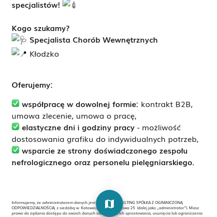
specjalistów!
Kogo szukamy?
Specjalista Chorób Wewnętrznych
Kłodzko
Oferujemy:
współpracę w dowolnej formie:
kontrakt B2B,
umowa zlecenie, umowa o pracę,
elastyczne dni i godziny pracy
- możliwość
dostosowania grafiku do indywidualnych potrzeb,
wsparcie ze strony doświadczonego zespołu
nefrologicznego oraz personelu pielęgniarskiego.
map
Informujemy, że administratorem danych jest ARCHE CONSULTING SPÓŁKA Z OGRANICZONĄ
ODPOWIEDZIALNOŚCIĄ z siedzibą w Katowicach , ul. Morelowa 25 (dalej jako „administrator”). Masz
prawo do żądania dostępu do swoich danych osobowych, ich sprostowania, usunięcia lub ograniczenia