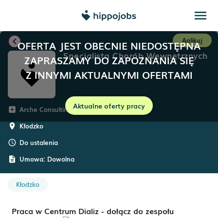
menu
chevron_left
Aplikuj
OFERTA JEST OBECNIE NIEDOSTĘPNA
Specjalista Chorób Wewnętrznych
ZAPRASZAMY DO ZAPOZNANIA SIĘ
Z INNYMI AKTUALNYMI OFERTAMI
Aktualne oferty pracy
Arche Consulting
add_box
Kłodzko
room
Do ustalenia
schedule
Umowa:
Dowolna
description
Kłodzko
Praca w Centrum Dializ - dołącz do zespołu