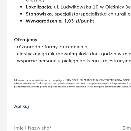
Lokalizacja:
ul. Ludwikowska 10 w Oleśnicy (wo
Stanowisko:
specjalista/specjalistka chirurgii 
Wynagrodzenie:
1,03 zł/punkt
Oferujemy:
- różnorodne formy zatrudnienia,
- elastyczny grafik (dowolną ilość dni i godzin w mie
- wsparcie personelu pielęgniarskiego i rejestracyjn
Informujemy, że administratorem danych jest SAMODZIELNY ZESPÓŁ PUBLICZNYCH ZAKŁADÓW OPIEKI Z
jako „administrator”). Masz prawo do żądania dostępu do swoich danych osobowych, ich sprostowania, 
przetwarzania, a także prawo do przenoszenia danych oraz wniesienia skargi do organu nadzorczego.
W
Aplikuj
Imię i Nazwisko*
E-m