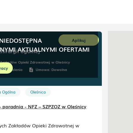
 NIEDOSTĘPNA
Aplikuj
NNYMI AKTUALNYMI OFERTAMI
chirurgii ogólnej
 Zakładów Opieki Zdrowotnej w Oleśnicy
racy
Do ustalenia
Umowa:
Dowolna
description
a Ogólna
Oleśnica
ej – poradnia - NFZ – SZPZOZ w Oleśnicy
nych Zakładów Opieki Zdrowotnej w