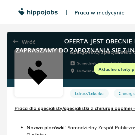
Praca w medycynie
|
OFERTA JEST OBECNIE
Wróć
keyboard_backspace
ZAPRASZAMY DO ZAPOZNANIA SIĘ Z I
Specjalista/Specjalistka 
Samodzielny Zespół Publicznych
add_box
Aktualne oferty p
Ludwikowska 10
,
Oleśnica
room
schedule
Lekarz/Lekarka
Chirurgi
Praca dla specjalisty/specjalistki z chirurgii ogóln
Nazwa placówki:
Samodzielny Zespół Publicz
Oleśnicy