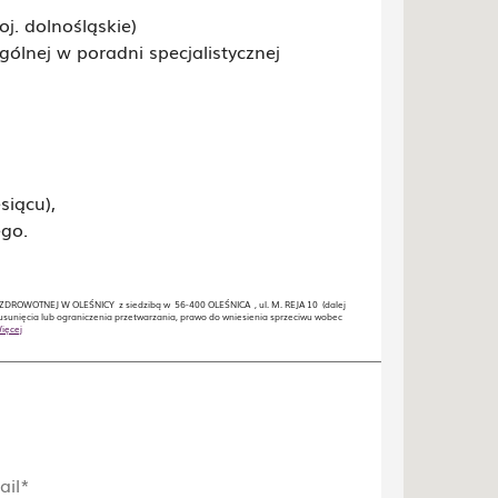
j. dolnośląskie)
ogólnej w poradni specjalistycznej
siącu),
ego.
DROWOTNEJ W OLEŚNICY z siedzibą w 56-400 OLEŚNICA , ul. M. REJA 10 (dalej
usunięcia lub ograniczenia przetwarzania, prawo do wniesienia sprzeciwu wobec
ięcej
ail*