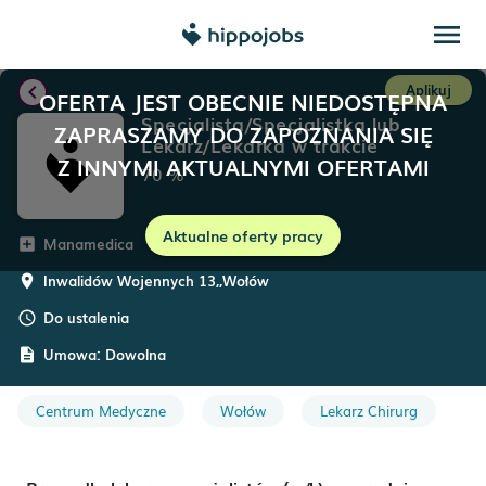
menu
chevron_left
Aplikuj
OFERTA JEST OBECNIE NIEDOSTĘPNA
Specjalista/Specjalistka lub
ZAPRASZAMY DO ZAPOZNANIA SIĘ
Lekarz/Lekarka w trakcie
Z INNYMI AKTUALNYMI OFERTAMI
specjalizacji z zakresu chirurgii
70
%
ogólnej
Aktualne oferty pracy
Manamedica
add_box
Inwalidów Wojennych 13,
,
Wołów
room
Do ustalenia
schedule
Umowa:
Dowolna
description
Centrum Medyczne
Wołów
Lekarz Chirurg