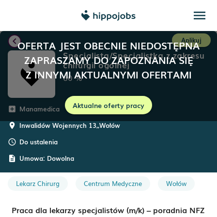
menu
chevron_left
Aplikuj
OFERTA JEST OBECNIE NIEDOSTĘPNA
Specjalista/Specjalistka z zakresu
ZAPRASZAMY DO ZAPOZNANIA SIĘ
chirurgii ogólnej
Z INNYMI AKTUALNYMI OFERTAMI
60
%
Aktualne oferty pracy
Manamedica
add_box
Inwalidów Wojennych 13,
,
Wołów
room
Do ustalenia
schedule
Umowa:
Dowolna
description
Lekarz Chirurg
Centrum Medyczne
Wołów
Praca dla lekarzy specjalistów (m/k) – poradnia NFZ