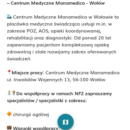
– Centrum Medyczne Manamedica - Wo
ł
ów
Centrum Medyczne Manamedica w Wo
ł
owie to
placówka medyczna
ś
wiadcz
ą
ca us
ł
ugi m.in. w
zakresie POZ, AOS, opieki koordynowanej,
rehabilitacji oraz diagnostyki. Od ponad 20 lat
zapewniamy pacjentom kompleksow
ą
opiek
ę
zdrowotn
ą
i stale rozwijamy zakres oferowanych
ś
wiadcze
ń
.
Miejsce pracy:
Centrum Medyczne Manamedica
ul. Inwalidów Wojennych 13, 56-100 Wo
ł
ów
Do wspó
ł
pracy w ramach NFZ zapraszamy
specjalistów / specjalistki z zakresu:
chirurgii ogólnej
map
Warunki wspó
ł
pracy: