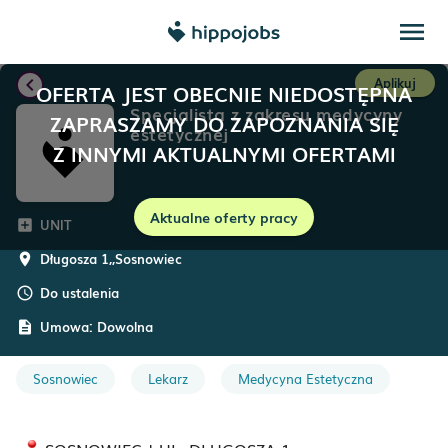
menu
chevron_left
Aplikuj
OFERTA JEST OBECNIE NIEDOSTĘPNA
Specjalista z zakresu medycyny
ZAPRASZAMY DO ZAPOZNANIA SIĘ
estetycznej
Z INNYMI AKTUALNYMI OFERTAMI
Aktualne oferty pracy
UNIT
add_box
Długosza 1,
,
Sosnowiec
room
Do ustalenia
schedule
Umowa:
Dowolna
description
Sosnowiec
Lekarz
Medycyna Estetyczna