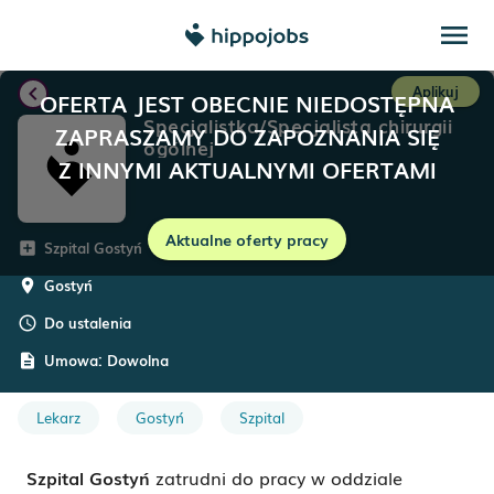
menu
chevron_left
Aplikuj
OFERTA JEST OBECNIE NIEDOSTĘPNA
Specjalistka/Specjalista chirurgii
ZAPRASZAMY DO ZAPOZNANIA SIĘ
ogólnej
Z INNYMI AKTUALNYMI OFERTAMI
Aktualne oferty pracy
Szpital Gostyń
add_box
Gostyń
room
Do ustalenia
schedule
Umowa:
Dowolna
description
Lekarz
Gostyń
Szpital
Szpital Gostyń
zatrudni do pracy w oddziale