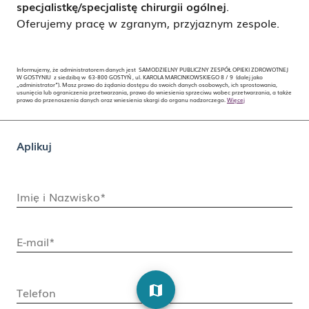
specjalistkę/specjalistę chirurgii ogólnej
.
Oferujemy pracę w zgranym, przyjaznym zespole.
Informujemy, że administratorem danych jest SAMODZIELNY PUBLICZNY ZESPÓŁ OPIEKI ZDROWOTNEJ
W GOSTYNIU z siedzibą w 63-800 GOSTYŃ , ul. KAROLA MARCINKOWSKIEGO 8 / 9 (dalej jako
„administrator”). Masz prawo do żądania dostępu do swoich danych osobowych, ich sprostowania,
usunięcia lub ograniczenia przetwarzania, prawo do wniesienia sprzeciwu wobec przetwarzania, a także
prawo do przenoszenia danych oraz wniesienia skargi do organu nadzorczego.
Więcej
Aplikuj
Imię i Nazwisko*
E-mail*
map
Telefon