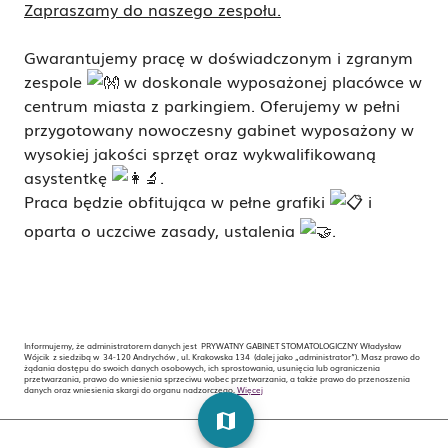
Zapraszamy do naszego zespołu.
Gwarantujemy pracę w doświadczonym i
zgranym
zespole
w doskonale wyposażonej placówce w
centrum miasta z parkingiem. Oferujemy w pełni
przygotowany nowoczesny gabinet wyposażony w
wysokiej jakości sprzęt oraz wykwalifikowaną
asystentkę
.
Praca będzie obfitująca w pełne grafiki
i
oparta o uczciwe zasady, ustalenia
.
Informujemy, że administratorem danych jest PRYWATNY GABINET STOMATOLOGICZNY Władysław
Wójcik z siedzibą w 34-120 Andrychów , ul. Krakowska 134 (dalej jako „administrator”). Masz prawo do
żądania dostępu do swoich danych osobowych, ich sprostowania, usunięcia lub ograniczenia
przetwarzania, prawo do wniesienia sprzeciwu wobec przetwarzania, a także prawo do przenoszenia
danych oraz wniesienia skargi do organu nadzorczego.
Więcej
map