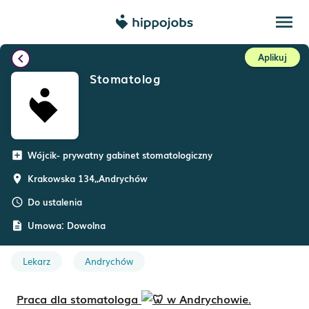
menu
chevron_left
Aplikuj
Stomatolog
Wójcik- prywatny gabinet stomatologiczny
add_box
Krakowska 134,
,
Andrychów
room
Do ustalenia
schedule
Umowa:
Dowolna
description
Lekarz
Andrychów
Praca dla stomatologa
w Andrychowie.