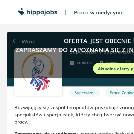
Praca w medycynie
|
OFERTA JEST OBECNIE
Wróć
keyboard_backspace
ZAPRASZAMY DO ZAPOZNANIA SIĘ Z I
Superwizor / Superwizork
KUBS.Co.
Kraków
add_box
room
schedule
Aktualne oferty p
Superwizor
Praca Zdaln
Rozwijający się zespół terapeutów poszukuje zaa
specjalistów i specjalistek, którzy chcą tworzyć no
pracy.
Zapraszamy do współpracy:
superwizorów (indywid