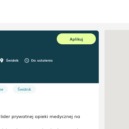
Aplikuj
Świdnik
Do ustalenia
room
schedule
ne
Świdnik
ider prywatnej opieki medycznej na