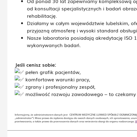
Od ponad 30 lat zapewniamy kompleksową op
od konsultacji specjalistycznych i badań obra
rehabilitację.
Działamy w całym województwie lubelskim, of
przyjazną atmosferę i wysoki standard obsług
Nasze laboratoria posiadają akredytację ISO 
wykonywanych badań.
Jeśli cenisz sobie:
pełen grafik pacjentów,
komfortowe warunki pracy,
zgrany i profesjonalny zespół,
możliwość rozwoju zawodowego –
to czekamy 
Informujemy, że administratorem danych jest CENTRUM MEDYCZNE LUXMED SPÓŁKA Z OGRANICZONĄ OD
„administrator”). Masz prawo do żądania dostępu do swoich danych osobowych, ich sprostowania, usuni
przetwarzania, a także prawo do przenoszenia danych oraz wniesienia skargi do organu nadzorczego.
W