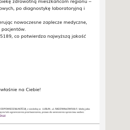
iekę zdrowotną mieszkańcom regionu –
zowych, po diagnostykę laboratoryjną i
erując nowoczesne zaplecze medyczne,
i pacjentów.
15189, co potwierdza najwyższą jakość
właśnie na Ciebie!
POWIEDZIALNOŚCIĄ z siedzibą w LUBLIN , ul. RADZIWIŁŁOWSKA 5 (dalej jako
ęcia lub ograniczenia przetwarzania, prawo do wniesienia sprzeciwu wobec
ięcej