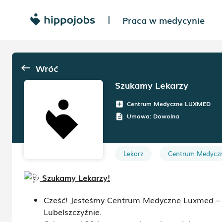
Praca w medycynie
|
Wróć
keyboard_backspace
Szukamy Lekarzy
Centrum Medyczne LUXMED
add_box
Umowa:
Dowolna
description
Lekarz
Centrum Medycz
Szukamy Lekarzy!
Cześć! Jesteśmy Centrum Medyczne Luxmed – l
Lubelszczyźnie.