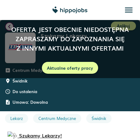
menu
chevron_left
Aplikuj
OFERTA JEST OBECNIE NIEDOSTĘPNA
Szukamy Lekarzy
ZAPRASZAMY DO ZAPOZNANIA SIĘ
Z INNYMI AKTUALNYMI OFERTAMI
Aktualne oferty pracy
Centrum Medyczne LUXMED
add_box
Świdnik
room
Do ustalenia
schedule
Umowa:
Dowolna
description
Lekarz
Centrum Medyczne
Świdnik
Szukamy Lekarzy!