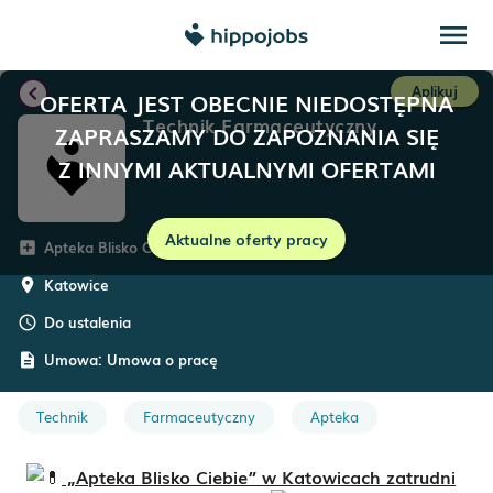
menu
chevron_left
Aplikuj
OFERTA JEST OBECNIE NIEDOSTĘPNA
Technik Farmaceutyczny
ZAPRASZAMY DO ZAPOZNANIA SIĘ
Z INNYMI AKTUALNYMI OFERTAMI
Aktualne oferty pracy
Apteka Blisko Ciebie
add_box
Katowice
room
Do ustalenia
schedule
Umowa:
Umowa o pracę
description
Technik
Farmaceutyczny
Apteka
„Apteka Blisko Ciebie” w Katowicach zatrudni