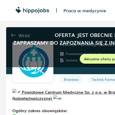
Praca w medycynie
|
OFERTA JEST OBECNIE
Wróć
keyboard_backspace
ZAPRASZAMY DO ZAPOZNANIA SIĘ Z I
Technik Farmacji (Kobie
Powiatowe Centrum Medyczne w
add_box
Aktualne oferty p
Umowa:
Dowolna
description
Braniewo
Technik Farmac
Powiatowe Centrum Medyczne Sp. z o.o. w Bran
(kobietę/mężczyznę)
Ogólny zakres obowiązków: