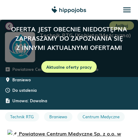
menu
chevron_left
Aplikuj
OFERTA JEST OBECNIE NIEDOSTĘPNA
Technik RTG (Kobieta/Mężczyzna)
ZAPRASZAMY DO ZAPOZNANIA SIĘ
Z INNYMI AKTUALNYMI OFERTAMI
Aktualne oferty pracy
Powiatowe Centrum Medyczne w Braniewie
add_box
Braniewo
room
Do ustalenia
schedule
Umowa:
Dowolna
description
Technik RTG
Braniewo
Centrum Medyczne
Powiatowe Centrum Medyczne Sp. z o.o. w