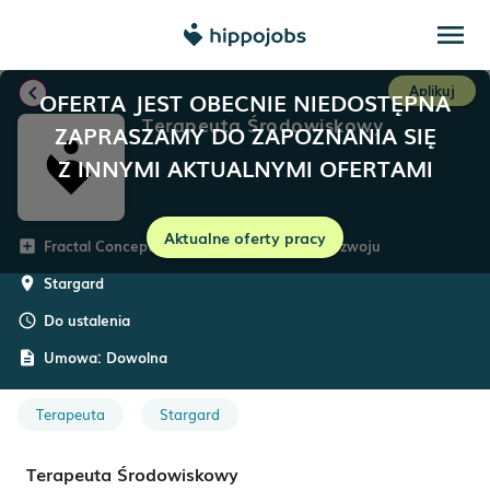
menu
chevron_left
Aplikuj
OFERTA JEST OBECNIE NIEDOSTĘPNA
Terapeuta Środowiskowy
ZAPRASZAMY DO ZAPOZNANIA SIĘ
Z INNYMI AKTUALNYMI OFERTAMI
Aktualne oferty pracy
Fractal Concept – Centrum Psychologii i Rozwoju
add_box
Stargard
room
Do ustalenia
schedule
Umowa:
Dowolna
description
Terapeuta
Stargard
Terapeuta Środowiskowy