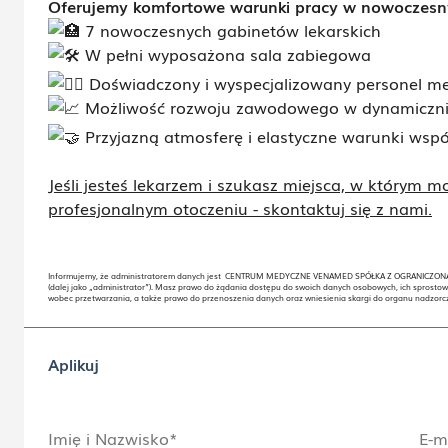
Oferujemy komfortowe warunki pracy w nowoczes
7 nowoczesnych gabinetów lekarskich
W pełni wyposażona sala zabiegowa
Doświadczony i wyspecjalizowany personel m
Możliwość rozwoju zawodowego w dynamicznie 
Przyjazną atmosferę i elastyczne warunki wspó
Jeśli jesteś lekarzem i szukasz miejsca, w którym 
profesjonalnym otoczeniu - skontaktuj się z nami.
Informujemy, że administratorem danych jest CENTRUM MEDYCZNE VENAMED SPÓŁKA Z OGRANICZONĄ
(dalej jako „administrator”). Masz prawo do żądania dostępu do swoich danych osobowych, ich sprostow
wobec przetwarzania, a także prawo do przenoszenia danych oraz wniesienia skargi do organu nadzor
Aplikuj
Imię i Nazwisko*
E-m