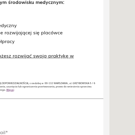
nym środowisku medycznym:
edyczny
rozwijającej się placówce
łpracy
możesz rozwijać swoją praktykę w
 ODPOWIEDZIALNOŚCIĄ z siedzibą w 00-132 WARSZAWA , ul. GRZYBOWSKA 5 / 6
ania, usunięcia lub ograniczenia przetwarzania, prawo do wniesienia sprzeciwu
czego.
Więcej
ail*