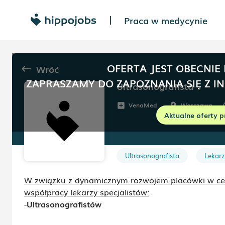
Praca w medycynie
|
OFERTA JEST OBECNIE
Wróć
keyboard_backspace
ZAPRASZAMY DO ZAPOZNANIA SIĘ Z I
Ultrasonografista
VenaMed
Warszawa
add_box
room
sc
Aktualne oferty p
Ultrasonografista
Lekarz
W związku z dynamicznym rozwojem placówki w c
współpracy lekarzy specjalistów:
-
Ultrasonografistów